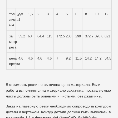
толщина
до
1,5
2
3
4
5
6
8
10
12
листа,
1
мм
за
55.2
60
64.4
115
172.5
230
299
372.7
395.6
621
метр
реза
цена
4.6
4.6
4.6
4.6
7
9.2
11.5
14.2
14.2
34.5
врезки
В
стоимость резки не включена цена материала. Если
работа выполняетсяна материале заказчика, поставляемые
листы должны быть ровными и чистыми, без ржавчины.
Заказ на лазерную резку необходимо сопроводить контуром
детали и чертежом. Контур детали должен быть выполнен
в
масштабе 1:1
в
формате dxf
(AutoCAD, SolidWorks,