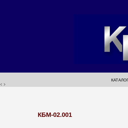
КАТАЛО
< >
КБМ-02.001